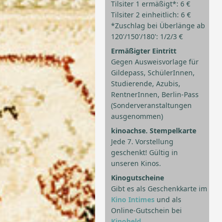
Tilsiter 1 ermäßigt*: 6 €
Tilsiter 2 einheitlich: 6 €
*Zuschlag bei Überlänge ab
120'/150'/180': 1/2/3 €
Ermäßigter Eintritt
Gegen Ausweisvorlage für
Gildepass, SchülerInnen,
Studierende, Azubis,
RentnerInnen, Berlin-Pass
(Sonderveranstaltungen
ausgenommen)
kinoachse. Stempelkarte
Jede 7. Vorstellung
geschenkt! Gültig in
unseren Kinos.
Kinogutscheine
Gibt es als Geschenkkarte im
Kino Intimes
und als
Online-Gutschein bei
Kinoheld