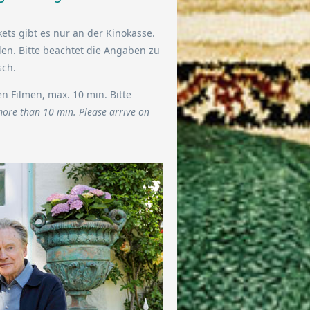
ets gibt es nur an der Kinokasse.
en. Bitte beachtet die Angaben zu
sch.
 Filmen, max. 10 min. Bitte
ore than 10 min. Please arrive on