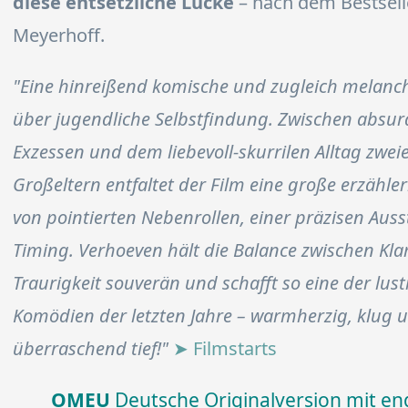
diese entsetzliche Lücke
– nach dem Bestsell
Meyerhoff.
"Eine hinreißend komische und zugleich melanc
über jugendliche Selbstfindung. Zwischen absur
Exzessen und dem liebevoll-skurrilen Alltag zwei
Großeltern entfaltet der Film eine große erzähle
von pointierten Nebenrollen, einer präzisen Aus
Timing. Verhoeven hält die Balance zwischen Kl
Traurigkeit souverän und schafft so eine der lus
Komödien der letzten Jahre – warmherzig, klug 
überraschend tief!"
➤ Filmstarts
OMEU
Deutsche Originalversion mit en