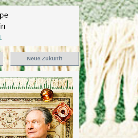
pe
in
t
Neue Zukunft