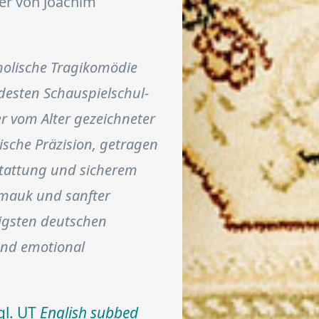
er von Joachim
holische Tragikomödie
desten Schauspielschul-
er vom Alter gezeichneter
rische Präzision, getragen
stattung und sicherem
amauk und sanfter
tigsten deutschen
und emotional
gl. UT
English subbed