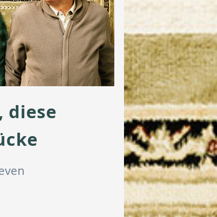
, diese
ücke
oeven