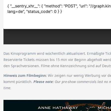
Das Kinoprogramm wird wöchentlich aktualisiert. Ermäßigte Tick
Reservierte Tickets müssen bis 15 min vor Beginn abgeholt werd
den Sprachversionen. Filme ohne Kennzeichnung sind auf Deut
Hinweis zum Filmbeginn:
Wir zeigen nur wenig Werbung vor den
kommt pünktlich.
Please note:
Our pre-show commercials last no m
time.