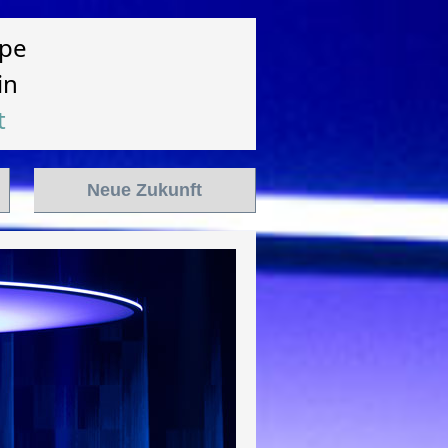
pe
in
t
Neue Zukunft