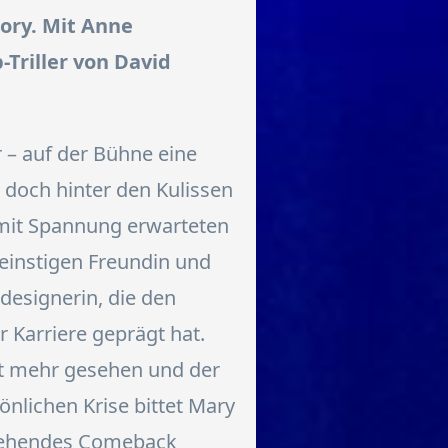
story. Mit Anne
Triller von David
 – auf der Bühne eine
 doch hinter den Kulissen
 mit Spannung erwarteten
einstigen Freundin und
designerin, die den
r Karriere geprägt hat.
cht mehr gesehen und der
sönlichen Krise bittet Mary
rstehendes Comeback