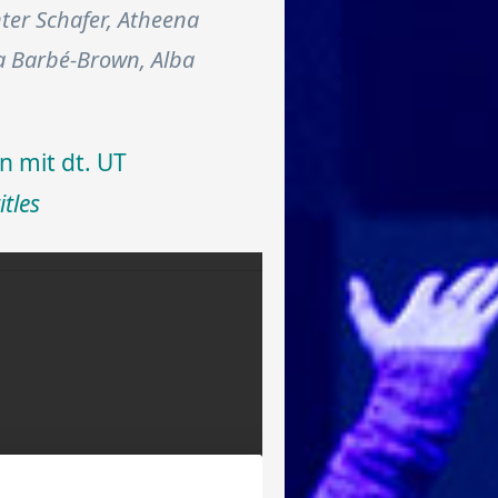
ter Schafer, Atheena
ura Barbé-Brown, Alba
n mit dt. UT
tles