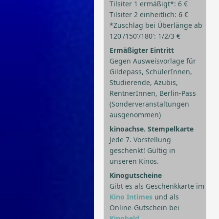
Tilsiter 1 ermäßigt*: 6 €
Tilsiter 2 einheitlich: 6 €
*Zuschlag bei Überlänge ab
120'/150'/180': 1/2/3 €
Ermäßigter Eintritt
Gegen Ausweisvorlage für
Gildepass, SchülerInnen,
Studierende, Azubis,
RentnerInnen, Berlin-Pass
(Sonderveranstaltungen
ausgenommen)
kinoachse. Stempelkarte
Jede 7. Vorstellung
geschenkt! Gültig in
unseren Kinos.
Kinogutscheine
Gibt es als Geschenkkarte im
Kino Intimes
und als
Online-Gutschein bei
Kinoheld