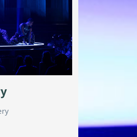
ry
ery