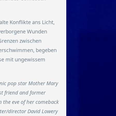
e Konflikte ans Licht,
f verborgene Wunden
 Grenzen zwischen
verschwimmen, begeben
eise mit ungewissem
onic pop star Mother Mary
st friend and former
n the eve of her comeback
ter/director David Lowery