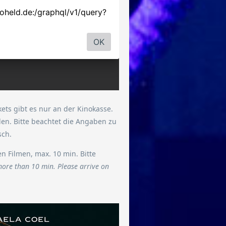
ets gibt es nur an der Kinokasse.
en. Bitte beachtet die Angaben zu
sch.
 Filmen, max. 10 min. Bitte
ore than 10 min. Please arrive on