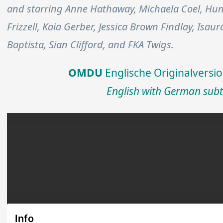
and starring Anne Hathaway, Michaela Coel, Hun
Frizzell, Kaia Gerber, Jessica Brown Findlay, Isa
Baptista, Sian Clifford, and FKA Twigs.
OMDU
Englische Originalversio
English with German subti