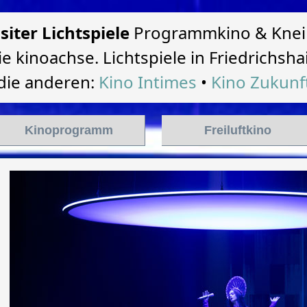
lsiter Lichtspiele
Programmkino & Knei
ie kinoachse. Lichtspiele in Friedrichsha
die anderen:
Kino Intimes
•
Kino Zukunf
Kinoprogramm
Freiluftkino