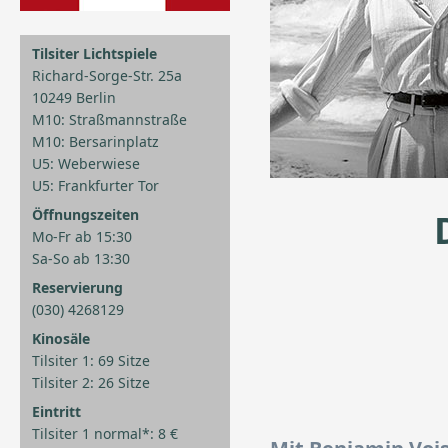
Tilsiter Lichtspiele
Richard-Sorge-Str. 25a
10249 Berlin
M10: Straßmannstraße
M10: Bersarinplatz
U5: Weberwiese
U5: Frankfurter Tor
Öffnungszeiten
Mo-Fr ab 15:30
Sa-So ab 13:30
Reservierung
(030) 4268129
Kinosäle
Tilsiter 1: 69 Sitze
Tilsiter 2: 26 Sitze
Eintritt
Tilsiter 1 normal*: 8 €