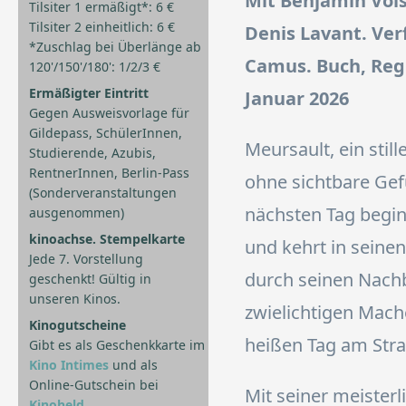
Mit Benjamin Vois
Tilsiter 1 ermäßigt*: 6 €
Tilsiter 2 einheitlich: 6 €
Denis Lavant. Ve
*Zuschlag bei Überlänge ab
Camus. Buch, Regie
120'/150'/180': 1/2/3 €
Ermäßigter Eintritt
Januar 2026
Gegen Ausweisvorlage für
Gildepass, SchülerInnen,
Meursault, ein stil
Studierende, Azubis,
RentnerInnen, Berlin-Pass
ohne sichtbare Gef
(Sonderveranstaltungen
nächsten Tag beginn
ausgenommen)
kinoachse. Stempelkarte
und kehrt in seine
Jede 7. Vorstellung
durch seinen Nachb
geschenkt! Gültig in
unseren Kinos.
zwielichtigen Mach
Kinogutscheine
heißen Tag am Stra
Gibt es als Geschenkkarte im
Kino Intimes
und als
Online-Gutschein bei
Mit seiner meister
Kinoheld