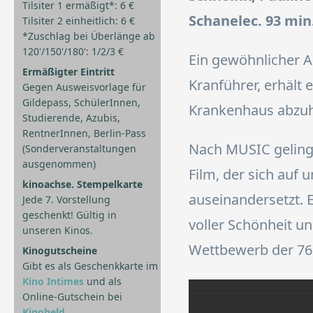
Tilsiter 1 ermäßigt*: 6 €
Schanelec. 93 min.
Tilsiter 2 einheitlich: 6 €
*Zuschlag bei Überlänge ab
120'/150'/180': 1/2/3 €
Ein gewöhnlicher Ar
Ermäßigter Eintritt
Kranführer, erhält e
Gegen Ausweisvorlage für
Gildepass, SchülerInnen,
Krankenhaus abzuhol
Studierende, Azubis,
RentnerInnen, Berlin-Pass
Nach MUSIC gelingt
(Sonderveranstaltungen
ausgenommen)
Film, der sich auf
kinoachse. Stempelkarte
auseinandersetzt.
Jede 7. Vorstellung
geschenkt! Gültig in
voller Schönheit un
unseren Kinos.
Wettbewerb der 76.
Kinogutscheine
Gibt es als Geschenkkarte im
Kino Intimes
und als
Online-Gutschein bei
Kinoheld