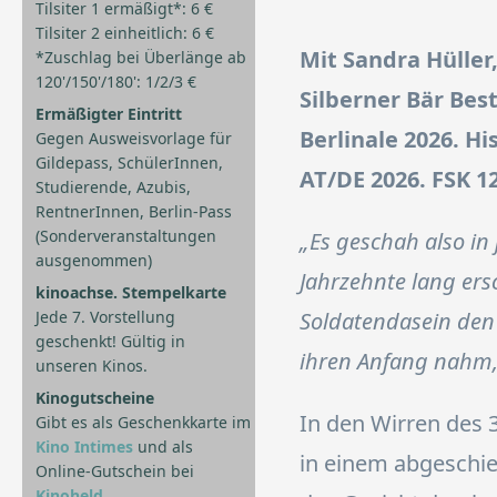
Tilsiter 1 ermäßigt*: 6 €
Tilsiter 2 einheitlich: 6 €
Mit Sandra Hüller
*Zuschlag bei Überlänge ab
120'/150'/180': 1/2/3 €
Silberner Bär Bes
Ermäßigter Eintritt
Berlinale 2026. H
Gegen Ausweisvorlage für
Gildepass, SchülerInnen,
AT/DE 2026. FSK 12
Studierende, Azubis,
RentnerInnen, Berlin-Pass
(Sonderveranstaltungen
„Es geschah also in
ausgenommen)
Jahrzehnte lang ers
kinoachse. Stempelkarte
Jede 7. Vorstellung
Soldatendasein den 
geschenkt! Gültig in
ihren Anfang nahm,
unseren Kinos.
Kinogutscheine
In den Wirren des 3
Gibt es als Geschenkkarte im
Kino Intimes
und als
in einem abgeschi
Online-Gutschein bei
Kinoheld